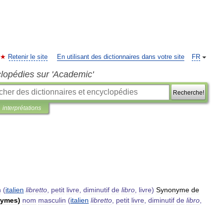
Retenir le site
En utilisant des dictionnaires dans votre site
FR
clopédies sur 'Academic'
Recherche!
interprétations
n
(
italien
libretto
,
petit
livre
,
diminutif
de
libro
,
livre
)
Synonyme
de
nymes
)
nom
masculin
(
italien
libretto
,
petit
livre
,
diminutif
de
libro
,