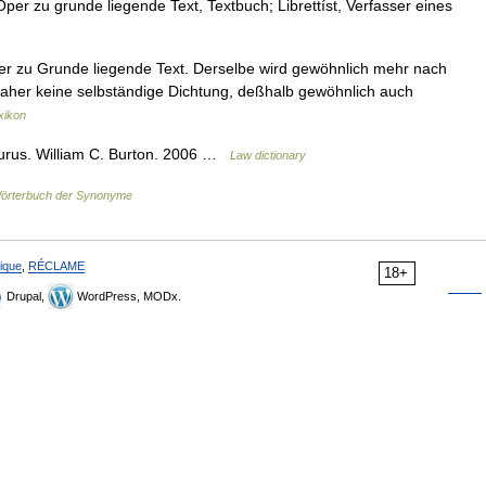
Oper zu grunde liegende Text, Textbuch; Librettíst, Verfasser eines
Oper zu Grunde liegende Text. Derselbe wird gewöhnlich mehr nach
 daher keine selbständige Dichtung, deßhalb gewöhnlich auch
xikon
aurus. William C. Burton. 2006 …
Law dictionary
örterbuch der Synonyme
ique
,
RÉCLAME
18+
Drupal,
WordPress, MODx.