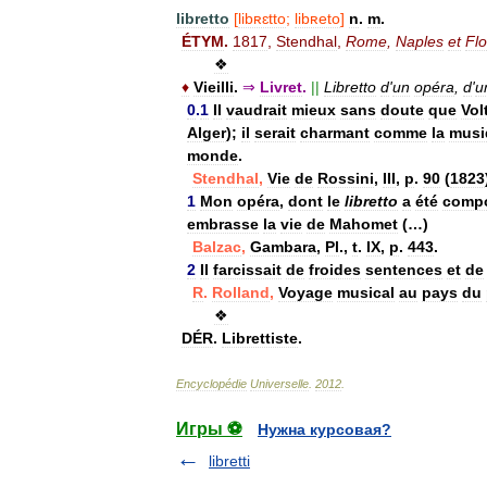
libretto
[
libʀɛtto
;
libʀeto
]
n
.
m
.
ÉTYM
.
1817
,
Stendhal
,
Rome
,
Naples
et
Fl
❖
♦
Vieilli
.
⇒
Livret
.
||
Libretto
d
'
un
opéra
,
d
'
u
0
.
1
Il
vaudrait
mieux
sans
doute
que
Vol
Alger
);
il
serait
charmant
comme
la
musi
monde
.
Stendhal
,
Vie
de
Rossini
,
III
,
p
.
90
(
1823
1
Mon
opéra
,
dont
le
libretto
a
été
comp
embrasse
la
vie
de
Mahomet
(…)
Balzac
,
Gambara
,
Pl
.,
t
.
IX
,
p
.
443
.
2
Il
farcissait
de
froides
sentences
et
de
R
.
Rolland
,
Voyage
musical
au
pays
du
❖
DÉR
.
Librettiste
.
Encyclopédie
Universelle
.
2012
.
Игры ⚽
Нужна курсовая?
libretti