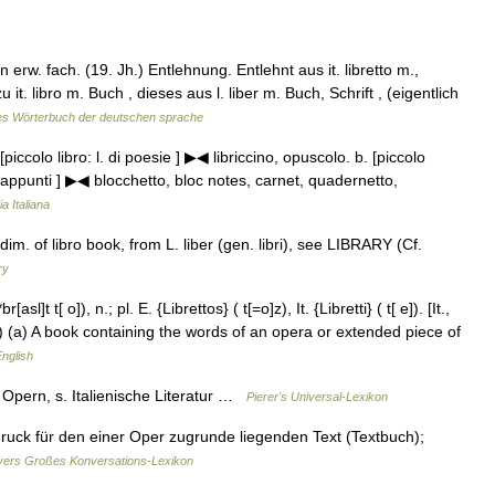
w. fach. (19. Jh.) Entlehnung. Entlehnt aus it. libretto m.,
it. libro m. Buch , dieses aus l. liber m. Buch, Schrift , (eigentlich
es Wörterbuch der deutschen sprache
. [piccolo libro: l. di poesie ] ▶◀ libriccino, opuscolo. b. [piccolo
 appunti ] ▶◀ blocchetto, bloc notes, carnet, quadernetto,
a Italiana
o, dim. of libro book, from L. liber (gen. libri), see LIBRARY (Cf.
ry
br[asl]t t[ o]), n.; pl. E. {Librettos} ( t[=o]z), It. {Libretti} ( t[ e]). [It.,
us.) (a) A book containing the words of an opera or extended piece of
English
n Opern, s. Italienische Literatur …
Pierer's Universal-Lexikon
druck für den einer Oper zugrunde liegenden Text (Textbuch);
ers Großes Konversations-Lexikon