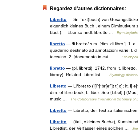
Regardez d'autres dictionnaires:
Libretto
— Sn Text(buch) von Gesangstücken er
eigentlich kleines Buch , einem Diminutivum zu 
Bast ). Ebenso nndl. libretto …
Etymologisch
libretto
— /li bret:o/ s.m. [dim. di libro ]. 1. a
quaderno destinato ad annotazioni varie: l. d
taccuino. 2. [documento in cui… …
Enciclopedi
libretto
— (pl. libretti), 1742, from It. librett
library). Related: Librettist …
Etymology dictiona
Libretto
— Li*bret to (l[i^]*br[e^]t t[ o]; It. l[ e]*
dim. of libro book, L. liber. See {Libel}.] (M
music …
The Collaborative International Dictionary of 
Libretto
— Libretto, der Text zu italienische
Libretto
— (ital., »kleines Buch«), Kunstaus
Librettist, der Verfasser eines solchen …
Mey