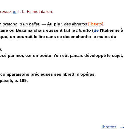
orence
,
in
T
.
L
.
F
.;
mot
italien
.
n
oratorio
,
d
'
un
ballet
.
—
Au
plur
.
des
librettos
[
libʀeto
]
.
taire
ou
Beaumarchais
eussent
fait
le
libretto
(
de
l
'
Italienne
à
que
;
on
pourrait
le
lire
sans
se
désenchanter
le
moins
du
).
osé
par
moi
,
car
un
poète
n
'
en
eût
jamais
développé
le
sujet
,
comparaisons
précieuses
ses
libretti
d
'
opéras
.
passé
,
p
.
169
.
librettos