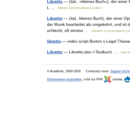
Libretto
— (ital., »kleines Buch«), der einer 
L …
Kleines Konversations-Lexikon
Libretto
— (ital., kleines Buch), der einer 
der Musik bearbeitet als umgekehrt, und ist
schlecht, oft sinnlos …
Herders Conversations-Le
libretto
— index script Burton s Legal Thes
Libretto
— Libretto,das:⇨Textbuch …
Das W
© Academic, 2000-2026
Contactez-nous:
Support techn
Dictionnaires exportation
, créé sur PHP,
Joomla,