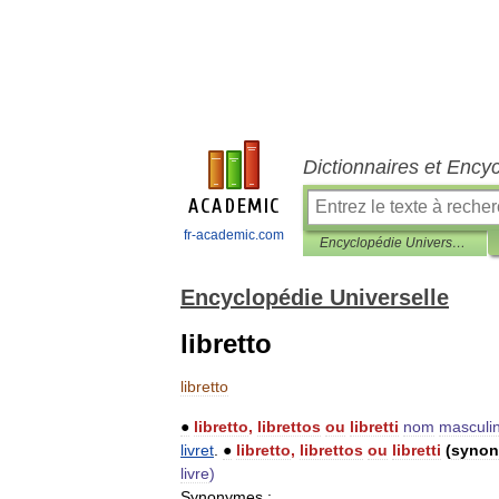
Dictionnaires et Ency
fr-academic.com
Encyclopédie Universelle
Encyclopédie Universelle
libretto
libretto
●
libretto
,
librettos
ou
libretti
nom
masculi
livret
.
●
libretto
,
librettos
ou
libretti
(
syno
livre
)
Synonymes
: