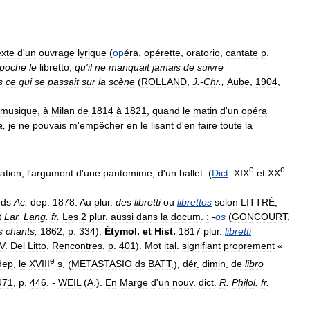
exte
d
'
un
ouvrage
lyrique
(
op
éra
,
opérette
,
oratorio
,
cantate
p
.
poche
le
libretto
,
qu
'
il
ne
manquait
jamais
de
suivre
s
ce
qui
se
passait
sur
la
scène
(
ROLLAND
,
J
.-
Chr
.,
Aube
,
1904
,
musique
,
à
Milan
de
1814
à
1821
,
quand
le
matin
d
'
un
opéra
a
,
je
ne
pouvais
m
'
empêcher
en
le
lisant
d
'
en
faire
toute
la
e
e
cation
,
l
'
argument
d
'
une
pantomime
,
d
'
un
ballet
. (
Dict
.
XIX
et
XX
.
ds
Ac
.
dep
.
1878
.
Au
plur
.
des
libretti
ou
librettos
selon
LITTRÉ
,
t
Lar
.
Lang
.
fr
.
Les
2
plur
.
aussi
dans
la
docum
.
:
-
os
(
GONCOURT
,
s
chants
,
1862
,
p
.
334
).
Étymol
.
et
Hist
.
1817
plur
.
libretti
V
.
Del
Litto
,
Rencontres
,
p
.
401
).
Mot
ital
.
signifiant
proprement
«
e
dep
.
le
XVIII
s
. (
METASTASIO
ds
BATT
.),
dér
.
dimin
.
de
libro
971
,
p
.
446
. -
WEIL
(
A
.).
En
Marge
d
'
un
nouv
.
dict
.
R
.
Philol
.
fr
.