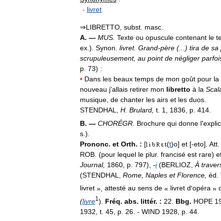
-
livret
⇒
LIBRETTO
,
subst
.
masc
.
A
. —
MUS
.
Texte
ou
opuscule
contenant
le
t
ex
.).
Synon
.
livret
.
Grand
-
père
(...)
tira
de
sa
scrupuleusement
,
au
point
de
négliger
parfoi
p
.
73
)
:
•
Dans
les
beaux
temps
de
mon
goût
pour
la
nouveau
j
'
allais
retirer
mon
libretto
à
la
Scal
musique
,
de
chanter
les
airs
et
les
duos
.
STENDHAL
,
H
.
Brulard
,
t
.
1
,
1836
,
p
.
414
.
B
. —
CHORÉGR
.
Brochure
qui
donne
l
'
expli
s
.).
Prononc
.
et
Orth
.
:
[
(
t
)
o
]
et
[-
eto
].
Att
ROB
. (
pour
lequel
le
plur
.
francisé
est
rare
)
e
Journal
,
1860
,
p
.
797
),
-
i
(
BERLIOZ
,
À
traver
(
STENDHAL
,
Rome
,
Naples
et
Florence
,
éd
.
livret
»,
attesté
au
sens
de
«
livret
d
'
opéra
»
1
(
livre
).
Fréq
.
abs
.
littér
.
:
22
.
Bbg
.
HOPE
1
1932
,
t
.
45
,
p
.
26
. -
WIND
1928
,
p
.
44
.